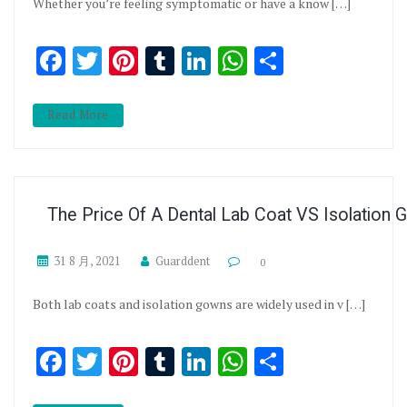
Whether you’re feeling symptomatic or have a know […]
Facebook
Twitter
Pinterest
Tumblr
LinkedIn
WhatsApp
分享
Read More
The Price Of A Dental Lab Coat VS Isolation
31 8 月, 2021
Guarddent
0
Both lab coats and isolation gowns are widely used in v […]
Facebook
Twitter
Pinterest
Tumblr
LinkedIn
WhatsApp
分享