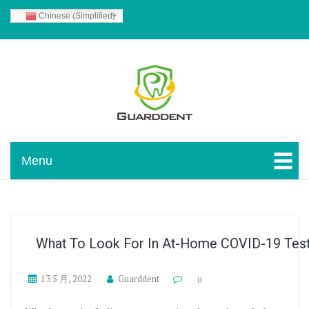
Skip To Content
Chinese (Simplified)
Guarddent Blog
Menu
What To Look For In At-Home COVID-19 Tes
13 5 月, 2022
Guarddent
0